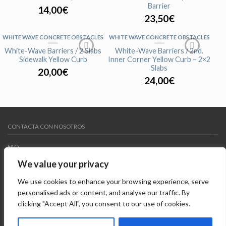
Barrier
14,00
€
23,50
€
WHITE WAVE CONCRETE OBSTACLES
WHITE WAVE CONCRETE OBSTACLES
White-Wave Barriers / 2 Slabs
White-Wave Barriers / 2nd.
Sidewalk Yellow Curb
Inner Corner Yellow Curb – 2×2
Slabs
20,00
€
24,00
€
WHITE WAVE CONCRETE OBSTACLES
WHITE WAVE CONCRETE OBSTACLES
White-Wave Barriers / Kicker
White-Wave Barriers / Planter
Sidewalk – 1 Slab
Mini
CONTACTA CON NOSOTROS
15,00
€
15,00
€
FAQ
WHITE WAVE CONCRETE OBSTACLES
WHITE WAVE CONCRETE OBSTACLES
We value your privacy
White-Wave Barriers / Quarter
White-Wave Barriers / Curbcut
MY WISHLIST
Barrier
Yellow Curb – 2 pcs
We use cookies to enhance your browsing experience, serve
23,50
€
22,00
€
AVISO LEGAL
personalised ads or content, and analyse our traffic. By
clicking "Accept All", you consent to our use of cookies.
Copyright 2015 ©
Freedayshop
. Todos los derechos