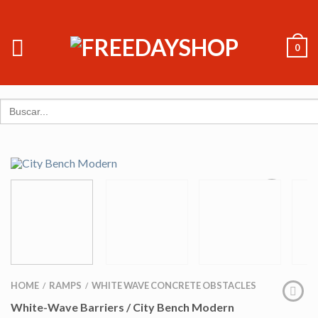
0
Search
for:
HOME
RAMPS
WHITE WAVE CONCRETE OBSTACLES
/
/
White-Wave Barriers / City Bench Modern