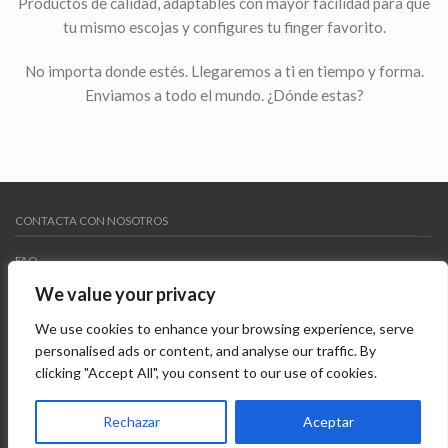
Productos de calidad, adaptables con mayor facilidad para que
tu mismo escojas y configures tu finger favorito.
FREEDAY WHEELS
FREEDAY WHEELS
Freeday Wheels Black
Freeday Wheels Blue
No importa donde estés. Llegaremos a ti en tiempo y forma.
7,95
€
7,95
€
Enviamos a todo el mundo. ¿Dónde estas?
CONTACTA CON NOSOTROS
FAQ
We value your privacy
MY WISHLIST
We use cookies to enhance your browsing experience, serve
AVISO LEGAL
personalised ads or content, and analyse our traffic. By
clicking "Accept All", you consent to our use of cookies.
Copyright 2015 ©
Freedayshop
. Todos los derechos
reservados. Diseñado por
Systempix
Rechazar
Aceptar