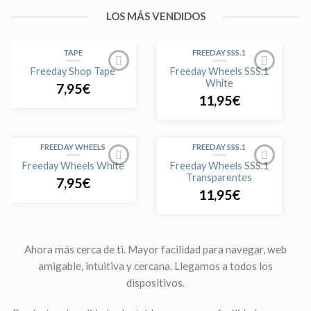
LOS MÁS VENDIDOS
GENERIC TRUCKS
GENERIC TRUCKS
Generic Trucks “Black” 4.0
Generic Trucks “Sweet”
TAPE
FREEDAY SSS.1
Chrome 34mm
4.0 Chrome 35mm
Freeday Shop Tape
Freeday Wheels SSS.1
26,99
€
24,99
€
White
7,95
€
11,95
€
GENERIC TRUCKS
GRAPHICS 7TH EDITION
Generic Trucks “Silver” 4.0
Freeday Shop Graphic
FREEDAY WHEELS
FREEDAY SSS.1
Chrome 34mm
Complete Standard 33mm
x 96mm “Transitions”
Freeday Wheels White
Freeday Wheels SSS.1
24,99
€
2025-2026
Transparentes
7,95
€
30,95
€
11,95
€
FREEDAY TRUCKS 32MM
TAPE
Ahora más cerca de ti. Mayor facilidad para navegar, web
Freeday Wide Trucks
Fingercan Oficial Tape
amigable, intuitiva y cercana. Llegamos a todos los
Silver 32mm
Engraved
dispositivos.
7,95
€
8,95
€