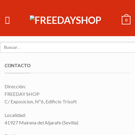
0
Search
for:
CONTACTO
Dirección:
FREEDAY SHOP
C/ Exposicion, Nº6, Edificio Trisoft
Localidad:
41927 Mairena del Aljarafe (Sevilla)