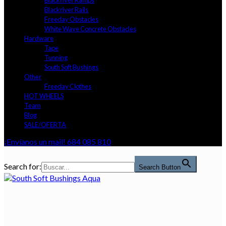
Blackriver Ramps
Blackriver Rails
Freeday Obstacles
White Wave Concrete Obstacles
Hardware
Tape
Tunning
South Soft Bushings
Other
Freeday Clothes
HOT WHEELS
Team
Blog
SALE/OFERTA
¡Envíanos un mail!
684 085 810
Search for:
Search Button