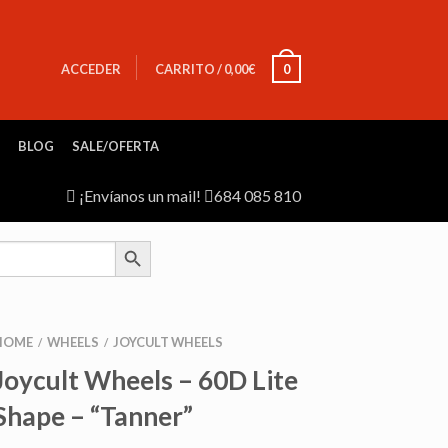
ACCEDER
CARRITO
/
0,00
€
0
BLOG
SALE/OFERTA
¡Envíanos un mail!
684 085 810
SEARCH BUTTON
HOME
WHEELS
JOYCULT WHEELS
/
/
Joycult Wheels – 60D Lite
Shape – “Tanner”