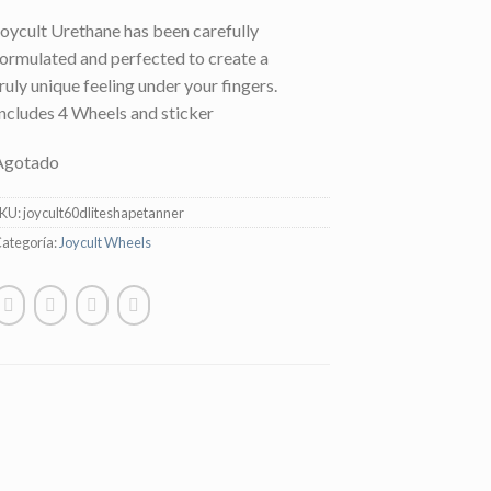
Joycult Urethane has been carefully
formulated and perfected to create a
ruly unique feeling under your fingers.
Includes 4 Wheels and sticker
Agotado
SKU:
joycult60dliteshapetanner
ategoría:
Joycult Wheels