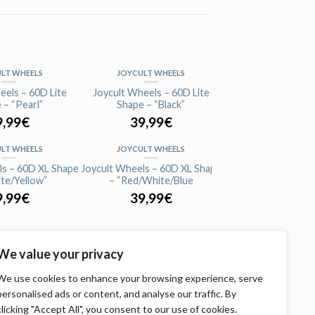
LT WHEELS
JOYCULT WHEELS
OTADO
AGOTADO
eels – 60D Lite
Joycult Wheels – 60D Lite
 – “Pearl”
Shape – “Black”
9,99
€
39,99
€
LT WHEELS
JOYCULT WHEELS
OTADO
AGOTADO
ls – 60D XL Shape
Joycult Wheels – 60D XL Shape
te/Yellow”
– “Red/White/Blue
9,99
€
39,99
€
We value your privacy
We use cookies to enhance your browsing experience, serve
personalised ads or content, and analyse our traffic. By
clicking "Accept All", you consent to our use of cookies.