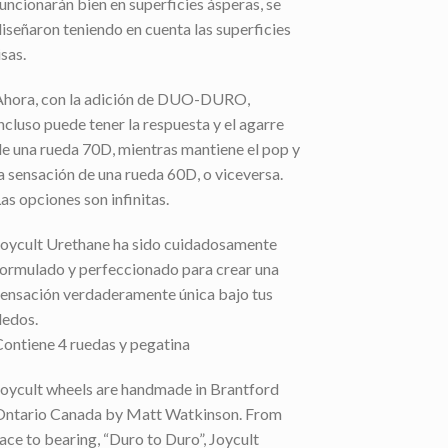
funcionarán bien en superficies ásperas, se
diseñaron teniendo en cuenta las superficies
isas.
Ahora, con la adición de DUO-DURO,
incluso puede tener la respuesta y el agarre
de una rueda 70D, mientras mantiene el pop y
la sensación de una rueda 60D, o viceversa.
Las opciones son infinitas.
Joycult Urethane ha sido cuidadosamente
formulado y perfeccionado para crear una
sensación verdaderamente única bajo tus
dedos.
Contiene 4 ruedas y pegatina
Joycult wheels are handmade in Brantford
Ontario Canada by Matt Watkinson. From
face to bearing, “Duro to Duro”, Joycult