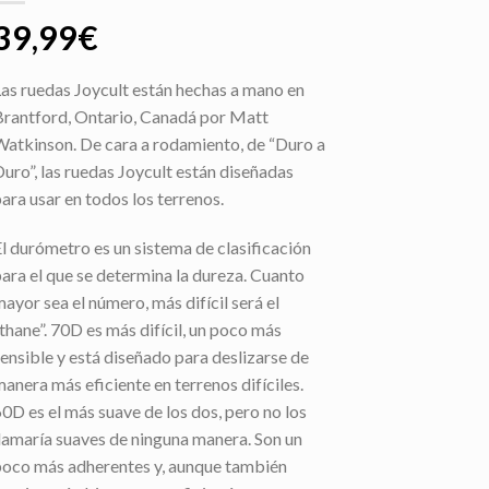
39,99
€
Las ruedas Joycult están hechas a mano en
Brantford, Ontario, Canadá por Matt
Watkinson. De cara a rodamiento, de “Duro a
Duro”, las ruedas Joycult están diseñadas
para usar en todos los terrenos.
El durómetro es un sistema de clasificación
para el que se determina la dureza. Cuanto
mayor sea el número, más difícil será el
“thane”. 70D es más difícil, un poco más
sensible y está diseñado para deslizarse de
manera más eficiente en terrenos difíciles.
60D es el más suave de los dos, pero no los
llamaría suaves de ninguna manera. Son un
poco más adherentes y, aunque también