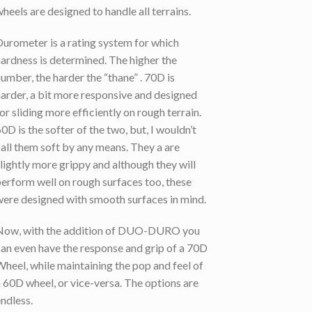
wheels are designed to handle all terrains.
Durometer is a rating system for which
hardness is determined. The higher the
number, the harder the “thane” . 70D is
harder, a bit more responsive and designed
or sliding more efficiently on rough terrain.
0D is the softer of the two, but, I wouldn’t
call them soft by any means. They a are
slightly more grippy and although they will
perform well on rough surfaces too, these
were designed with smooth surfaces in mind.
Now, with the addition of DUO-DURO you
can even have the response and grip of a 70D
Wheel, while maintaining the pop and feel of
a 60D wheel, or vice-versa. The options are
endless.