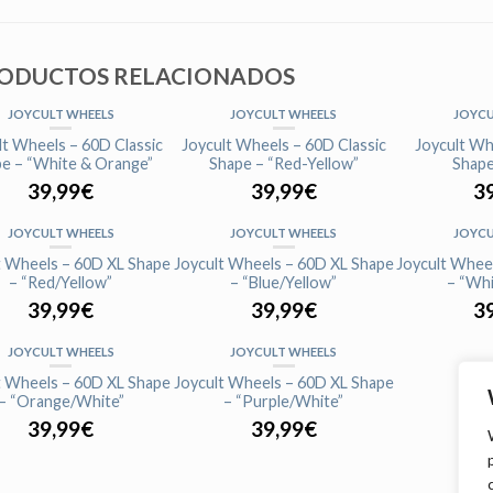
ODUCTOS RELACIONADOS
JOYCULT WHEELS
JOYCULT WHEELS
JOYCU
AGOTADO
AGOTADO
AG
lt Wheels – 60D Classic
Joycult Wheels – 60D Classic
Joycult Wh
e – “White & Orange”
Shape – “Red-Yellow”
Shape
39,99
€
39,99
€
3
JOYCULT WHEELS
JOYCULT WHEELS
JOYCU
AGOTADO
AGOTADO
AG
t Wheels – 60D XL Shape
Joycult Wheels – 60D XL Shape
Joycult Whee
– “Red/Yellow”
– “Blue/Yellow”
– “Whi
39,99
€
39,99
€
3
JOYCULT WHEELS
JOYCULT WHEELS
AGOTADO
AGOTADO
t Wheels – 60D XL Shape
Joycult Wheels – 60D XL Shape
– “Orange/White”
– “Purple/White”
39,99
€
39,99
€