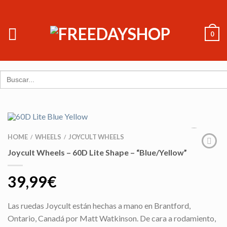
0
Search
for:
HOME
WHEELS
JOYCULT WHEELS
/
/
Joycult Wheels – 60D Lite Shape – “Blue/Yellow”
39,99
€
Las ruedas Joycult están hechas a mano en Brantford,
Ontario, Canadá por Matt Watkinson. De cara a rodamiento,